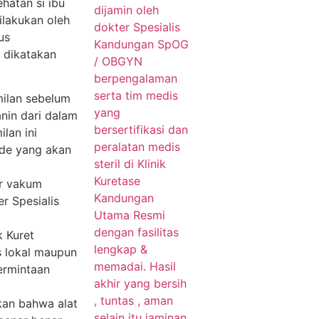
hatan si ibu
ilakukan oleh
us
 dikatakan
milan sebelum
nin dari dalam
lan ini
ode yang akan
ur vakum
r Spesialis
k Kuret
us lokal maupun
permintaan
kan bahwa alat