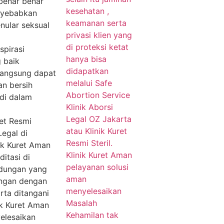
benar benar
enyebabkan
nular seksual
spirasi
 baik
langsung dapat
an bersih
 di dalam