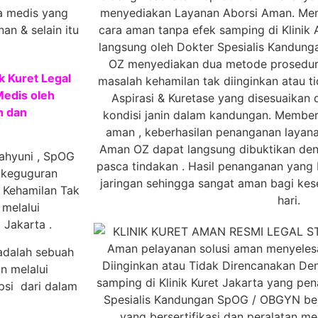
ga medis yang
an & selain itu
k Kuret Legal
edis oleh
h dan
ahyuni , SpOG
 keguguran
 Kehamilan Tak
melalui
 Jakarta .
 adalah sebuah
n melalui
psi dari dalam