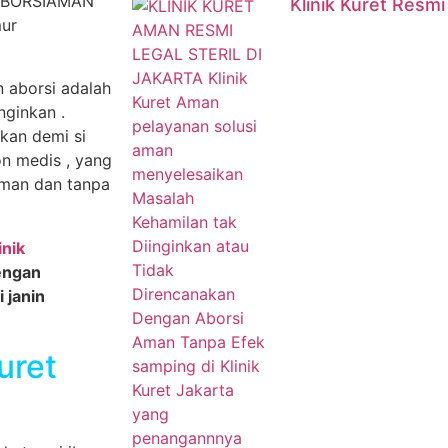
Klinik Kuret Resmi
 aborsi adalah
nginkan .
kan demi si
n medis , yang
 aman dan tanpa
inik
dengan
 janin
uret