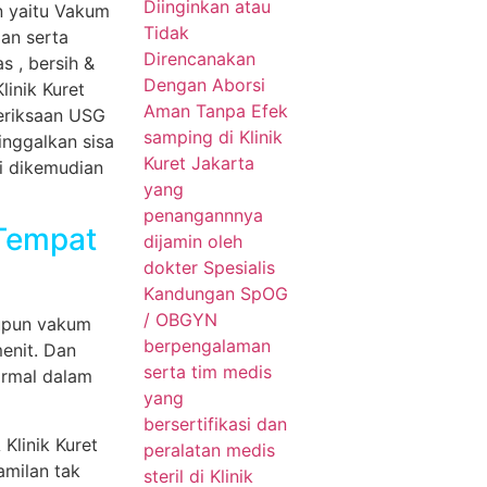
 Tempat
upun vakum
menit. Dan
ormal dalam