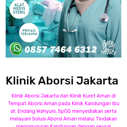
Klinik Aborsi Jakarta
Klinik Aborsi Jakarta dan
Klinik Kuret Aman
di
Tempat Aborsi Aman
pada Klinik Kandungan Ibu
dr. Endang Wahyuni, SpOG menyediakan serta
melayani Solusi Aborsi Aman melalui Tindakan
mengguguran Kandungan dengan seusai